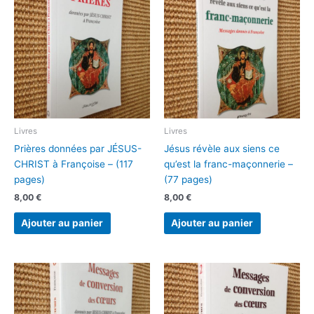
Livres
Livres
Prières données par JÉSUS-
Jésus révèle aux siens ce
CHRIST à Françoise – (117
qu’est la franc-maçonnerie –
pages)
(77 pages)
8,00
€
8,00
€
Ajouter au panier
Ajouter au panier