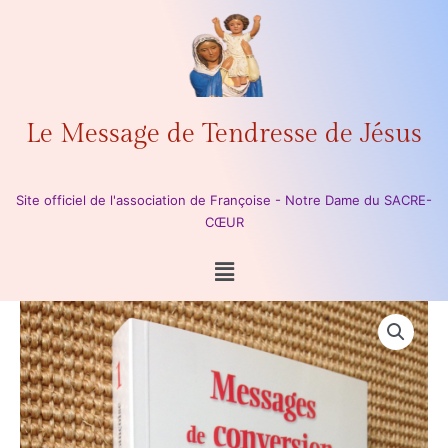
Aller
au
contenu
Le Message de Tendresse de Jésus
Site officiel de l'association de Françoise - Notre Dame du SACRE-
CŒUR
Menu
quantité
de
Tome
1
-
Messages
de