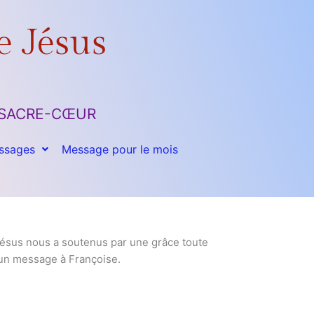
e Jésus
 du SACRE-CŒUR
ssages
Message pour le mois
 Jésus nous a soutenus par une grâce toute
é un message à Françoise.