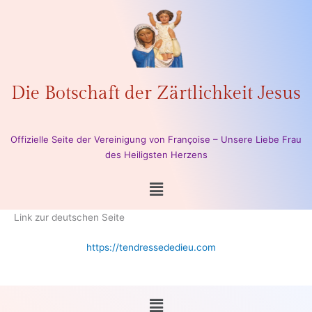
Zum
Inhalt
springen
Die Botschaft der Zärtlichkeit Jesus
Offizielle Seite der Vereinigung von Françoise – Unsere Liebe Frau
des Heiligsten Herzens
Menü
Link zur deutschen Seite
https://tendressededieu.com
Menü