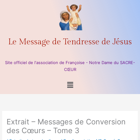
Aller
au
contenu
Le Message de Tendresse de Jésus
Site officiel de l'association de Françoise - Notre Dame du SACRE-
CŒUR
Menu
Extrait – Messages de Conversion
des Cœurs – Tome 3