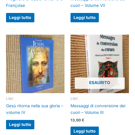
Françoise
cuori – Volume VII
Leggi tutto
Leggi tutto
ESAURITO
Libri
Libri
Gesù ritorna nella sua gloria –
Messaggi di conversione dei
volume IV
cuori – Volume III
13,00
€
Leggi tutto
Leggi tutto