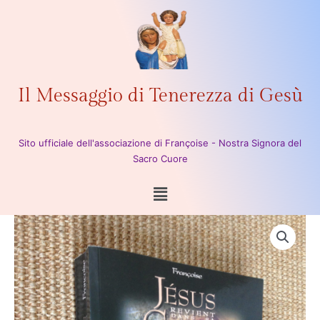
Vai
al
contenuto
Il Messaggio di Tenerezza di Gesù
Sito ufficiale dell'associazione di Françoise - Nostra Signora del
Sacro Cuore
Menu
Gesù
ritorna
nella
sua
gloria
-
volume