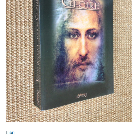
I
quantità
Libri